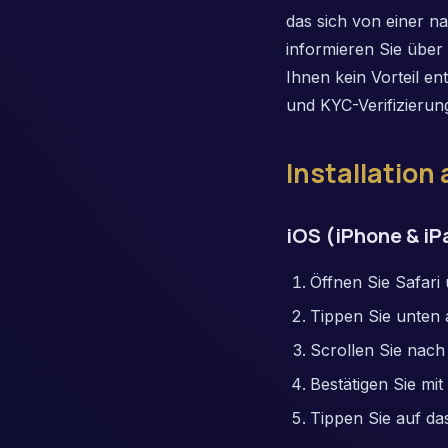
das sich von einer n
informieren Sie über
Ihnen kein Vorteil e
und KYC-Verifizierun
Installation 
iOS (iPhone & iP
Öffnen Sie Safari
Tippen Sie unten 
Scrollen Sie nac
Bestätigen Sie mi
Tippen Sie auf da