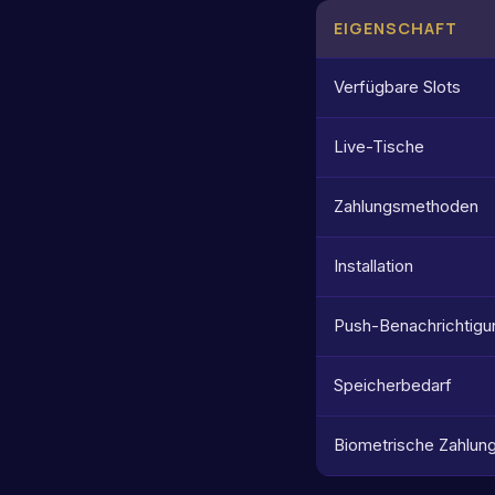
EIGENSCHAFT
Verfügbare Slots
Live-Tische
Zahlungsmethoden
Installation
Push-Benachrichtig
Speicherbedarf
Biometrische Zahlun