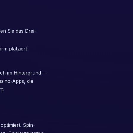
en Sie das Drei-
rm platziert
sch im Hintergrund —
asino-Apps, die
t.
ptimiert. Spin-