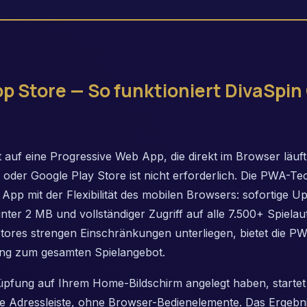
p Store — So funktioniert DivaSpin
t auf eine Progressive Web App, die direkt im Browser läuf
oder Google Play Store ist nicht erforderlich. Die PWA-Tec
n App mit der Flexibilität des mobilen Browsers: sofortige U
ter 2 MB und vollständiger Zugriff auf alle 7.500+ Spiela
tores strengen Einschränkungen unterliegen, bietet die P
ang zum gesamten Spielangebot.
üpfung auf Ihrem Home-Bildschirm angelegt haben, startet
 Adressleiste, ohne Browser-Bedienelemente. Das Ergebnis