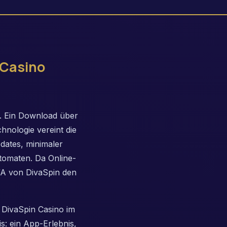
 Casino
t. Ein Download über
hnologie vereint die
pdates, minimaler
utomaten. Da Online-
WA von DivaSpin den
 DivaSpin Casino im
: ein App-Erlebnis,