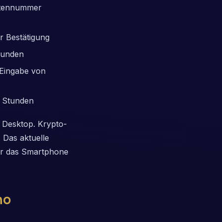
artennummer
er Bestätigung
kunden
Eingabe von
4 Stunden
m Desktop. Krypto-
 Das aktuelle
ber das Smartphone
no