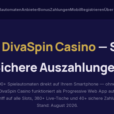
lautomaten
Anbieter
Bonus
Zahlungen
Mobil
Registrieren
Über
n
DivaSpin Casino
— S
ichere Auszahlung
500+ Spielautomaten direkt auf Ihrem Smartphone — oh
ivaSpin Casino funktioniert als Progressive Web App au
riff auf alle Slots, 380+ Live-Tische und 40+ sichere Za
Stand: August 2026.