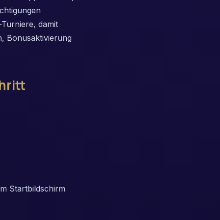
ichtigungen
-Turniere, damit
n, Bonusaktivierung
hritt
em Startbildschirm