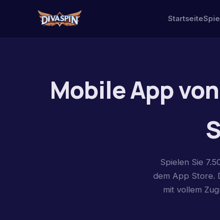
Startseite
Spie
Mobile App vo
S
Spielen Sie 7.
dem App Store. D
mit vollem Zug