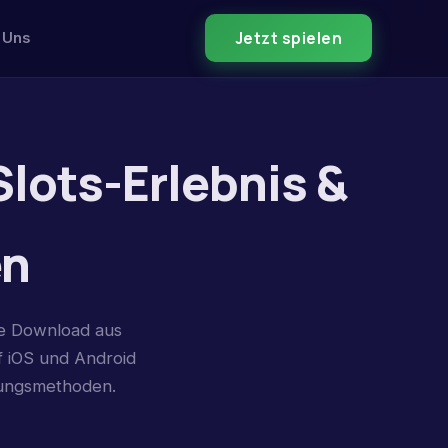
Jetzt spielen
 Uns
lots-Erlebnis &
en
ne Download aus
f iOS und Android
hlungsmethoden.