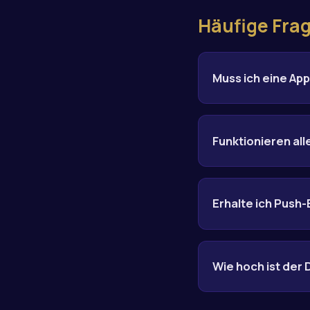
Häufige Fra
Muss ich eine Ap
Funktionieren a
Erhalte ich Push
Wie hoch ist der